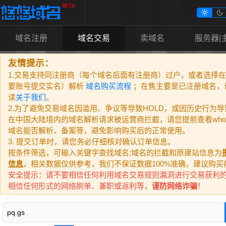


域名注册
域名交易
卖域名
服务器|
友情提示：
1.交易支持同注册商（每个域名后面有注册商）过户，或者选择
要账号提交实名）解析
域名购买流程
；在售主要是已注册域名，
读
关于我们
。
2.为了避免交易域名因滥用、争议等导致HOLD，或因历史行为
在中国大陆境内的域名解析请求被运营商拦截，请您提前查看who
域名能否解析、备案等，避免影响购买后的正常使用。
3. 提交订单时，请您务必仔细核对确认订单信息。
按条件筛选，可输入关键字查找域名;域名的拦截和原建站信息为
信息
，相关数据仅供参考，我们不保证数据100%准确，建议购买
安全提示：请不要相信任何利用域名交易规则漏洞进行交易获利
相信任何形式的网络刷单、兼职或返利等，
谨防网络诈骗
！