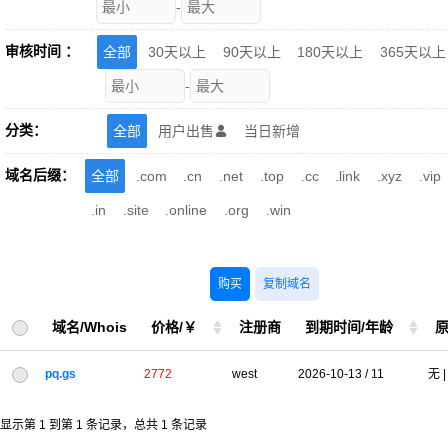
-
审核时间 ：
全部
30天以上
90天以上
180天以上
365天以上
-
分类：
全部
用户出售
当日新增

域名后缀：
全部
.com
.cn
.net
.top
.cc
.link
.xyz
.vip
.in
.site
.online
.org
.win
购买
复制域名
域名/Whois
价格/￥
注册商
到期时间/年龄
原
pq.gs
2772
west
2026-10-13 / 11
无 |
显示第 1 到第 1 条记录，总共 1 条记录