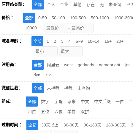
原建站类型：
全部
个人
企业
其他
存在
无
未查询
已
价格 ：
全部
0-50
50-100
100-500
500-1000
1000-300
10000+
-
域名年龄 ：
全部
1
2
3
4
5~9
10~14
15+
20+
-
注册商：
全部
阿里云
west
godaddy
namebright
jm
dyn
silo
微信拦截：
全部
未拦截
拦截
未查询
组成：
全部
数字
字母
杂米
中文
中文后缀
一位
四位
五位
六位
单拼
双拼
过期时间 ：
全部
30天以上
30-90天
90-180天
180-365天