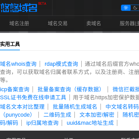


域名注册
域名交易
卖域名
服务器|
实用工具
域名whois查询
rdap模式查询
通过域名后缀官方who
查询，可以获取域名归属者联系方式，以及注册商、注
等。
icp备案查询
批量备案查询（缓存数据）
微信拦截
SSL证书免费在线申请工具
用于域名https加密保护数
域名文本对比整理
批量随机生成域名
中文域名转码
（punycode）
二维码生成
文本加密/解密
随机
码/解码
ip归属地查询
uuid&mac地址生成