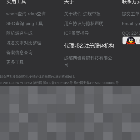
实用工具
关于
联系方
whois查询
rdap查询
关于我们
违规举报
提交工单
SEO查询
ping工具
用户协议与隐私声明
Email: 
随机域名生成
ICP备案指导
QQ: 224
域名文本对比整理
代理域名注册服务机构
备案信息查询
成都西维数码科技有限公
更多工具
司
网页已对移动端优化,更好的体验推荐PC端浏览器访问,
© 2014-2026 YOOYM 游云网
豫ICP备16021355号
豫公网安备41150202000089号