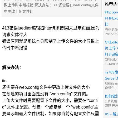
推荐内
致上传时中断报错 解决办法： iis 还需要在web.config文件
中更改上传文件的
PhpSpr
PHPExc
比
413错误|ueditor编辑器http请求错误|未显示页面,因为
PHP表
PhpSpre
请求实体过大
fgetc
错误原因就是系统本身限制了上传文件的大小导致上
CKEdi
读取推荐 
传时中断报错
PhpSpr
片上传 
多一些，c
打开超
fgetcs
CKEdi
FCKed
解决办法：
它终于在
iis7
与增加版
把它改名
Server:M
iis
CKedito
现在iis
CKEdi
还需要在web.config文件中更改上传文件的大小
备组件，
个性化定
改出站Ser
在创建的项目里面是没有 “web.config” 文件的。
如何做
写组件 2
上传大文件时需要配置下文件的大小，需要在 “confi
则并保存
1.系统
RESPO
密码 开
g” 文件里配置。创建一个或复制一个 “web.config”主
.* 操作值
到的端口
要是添加最大文件限制，如果你当前有配置文件只需
IIS -
可以随便
开启防扫