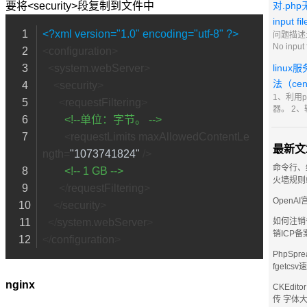
持最新 2
要将<security>段复制到文件中
对.ph
新 比如当
input fi
些用不到
<?xml version="1.0" encoding="utf-8" ?>
问题描述:
No input 
<
configuration
>
iis7.5
<
system.webServer
>
linu
管理器，
面的网站
法（ce
<
security
>
理程序映
1、利用p
<
requestFiltering
>
php条目
器。 2、
<!--单位：字节。 -->
/etc/sysc
scripts/
<
requestLimits
maxAllowedContentLe
输入i进
最新文
ngth
=
"1073741824"
 />
的vps主ip
购买了3
命令行、
<!-- 1 GB -->
123.123
火墙规则
</
requestFiltering
>
123.123
OpenA
</
security
>
</
system.webServer
>
如何注销
销ICP备
</
configuration
>
PhpSpre
fgetcs
nginx
CKEdit
传 字体