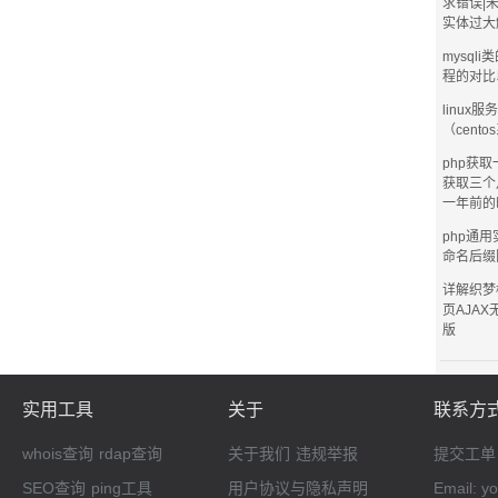
求错误|
实体过大
mysql
程的对比
linux
（cent
php获
获取三个
一年前的
php通
命名后缀
详解织梦
页AJA
版
实用工具
关于
联系方
whois查询
rdap查询
关于我们
违规举报
提交工单
SEO查询
ping工具
用户协议与隐私声明
Email: 