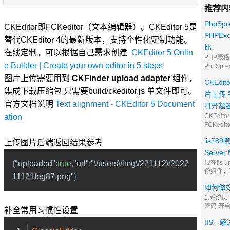
推荐内
PhpSpr
CKEditor即FCKeditor（文本编辑器）。CKEditor 5是
PHPExc
替代CKEditor 4的最新版本，支持个性化定制功能。
比
在线定制，可以根据自己需求创建
CKEditor 5 Onlin
PHP表
e Builder | Create your own editor in 5 steps
PhpSpre
fgetc
图片上传需要用到
CKFinder upload adapter
组件，
CKEdi
读取推荐 
集成下载压缩包 只需要build/ckeditor.js 单文件即可。
PhpSpr
片上传 
多一些，c
官方文档说明
Text alignment - CKEditor 5 Document
打开超
fgetcs
ation
CKEdi
FCKed
它终于在
iis7
上传图片后端返回结果参考
与增加版
把它改名
Server:M
CKedito
{
"uploaded"
:
true
,
"url"
:
"\/users\/img\/221112\/2022
现在iis
CKEdi
备组件，
11121feg87.png"
}
个性化定
改出站Ser
如何做
写组件 2
则并保存
1.系统
RESPO
密码 开
补全常用习惯性设置
.* 操作值
到的端口
IIS -
可以随便
开启防扫