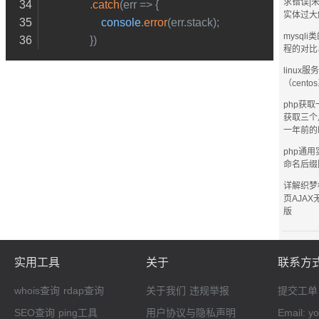
求错误|
                .
catch
(
err
 =>
 {
实体过大
console
.
error
(err.
stack
);
mysql
                })
程的对比
linux
（cent
php获
获取三个
一年前的
php通
命名后缀
详解织梦
页AJA
版
实用工具
关于
联系方
whois查询
rdap查询
关于我们
违规举报
提交工单
SEO查询
ping工具
用户协议与隐私声明
Email: 