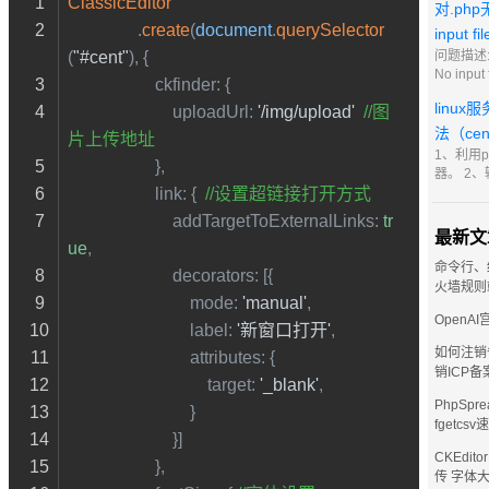
ClassicEditor
持最新 2
对.ph
新 比如当
                .
create
(
document
.
querySelector
input fi
些用不到
(
"#cent"
), {
问题描述:
No input 
ckfinder
: {
iis7.5
linu
uploadUrl
: 
'/img/upload'
//图
管理器，
面的网站
法（ce
片上传地址
理程序映
1、利用p
                    },
php条目
器。 2、
link
: {  
//设置超链接打开方式
/etc/sysc
scripts/
addTargetToExternalLinks
: 
tr
输入i进
最新文
ue
,
的vps主ip
购买了3
命令行、
decorators
: [{
123.123
火墙规则
mode
: 
'manual'
,
123.123
OpenA
label
: 
'新窗口打开'
,
如何注销
attributes
: {
销ICP备
target
: 
'_blank'
,
PhpSpre
                            }
fgetcs
                        }]
CKEdit
                    },
传 字体