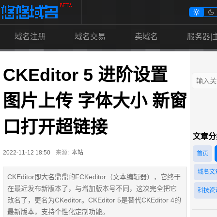


域名注册
域名交易
卖域名
服务器|
CKEditor 5 进阶设置
图片上传 字体大小 新窗
口打开超链接
文章分
2022-11-12 18:50
来源:
本站
首页
域名文
CKEditor即大名鼎鼎的FCKeditor（文本编辑器），它终于
在最近发布新版本了，与增加版本号不同，这次完全把它
科技资
改名了，更名为CKeditor。CKEditor 5是替代CKEditor 4的
最新版本，支持个性化定制功能。