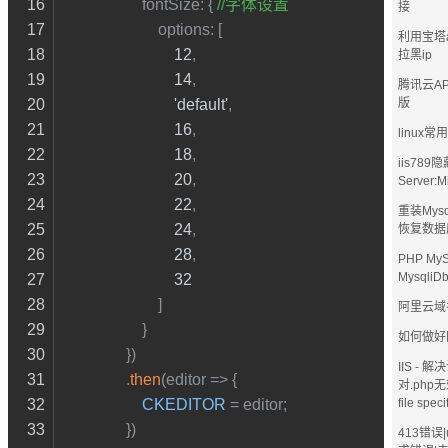
fontSize
: { 
//字体设置
接
options
: [
利用宝塔
12
,
拉黑ip
14
,
腾讯云AP
'default'
,
版
16
,
linux
18
,
iis78
20
,
Server:Mi
22
,
重装Mys
24
,
恢复数据
28
,
PHP My
MysqliD
32
                        ]
阿里云域
                    }
如何做好
                })
IIS - 
                .
then
(
editor
 =>
 {
对.php无
CKEDITOR
 = editor;
file spec
                })
413错误|