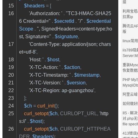
接
$headers
 = [
利用宝塔
'Authorization: '
 . 
"TC3-HMAC-SHA25
拉黑ip
6 Credential="
 . 
$secretId
 . 
"/"
 . 
$credential
腾讯云AP
Scope
 . 
", SignedHeaders=content-type;ho
版
st, Signature="
 . 
$signature
,
linux
'Content-Type: application/json; chars
iis78
et=utf-8'
,
Server:Mi
'Host: '
 . 
$host
,
重装Mys
'X-TC-Action: '
 . 
$action
,
恢复数据
'X-TC-Timestamp: '
 . 
$timestamp
,
PHP My
'X-TC-Version: '
 . 
$version
,
MysqliD
'X-TC-Region: ap-guangzhou'
,
阿里云域
    ];
如何做好
$ch
 = 
curl_init
();
curl_setopt
(
$ch
, CURLOPT_URL, 
'http
IIS - 
对.php无
s://'
 . 
$host
);
file spec
curl_setopt
(
$ch
, CURLOPT_HTTPHEA
413错误|
DER, 
$headers
);