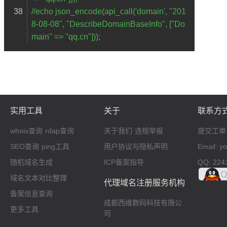
//echo json_encode(api_call('domain', "201
8-08-08", "DescribeDomainBaseInfo", ["Do
main" => "qq.cn"]));
实用工具
关于
联系方
whois查询
rdap查询
关于我们
违规举报
提交工单
SEO查询
ping工具
用户协议与隐私声明
Email: 
随机域名生成
ICP备案指导
QQ: 224
域名文本对比整理
代理域名注册服务机构
备案信息查询
成都西维数码科技有限公
更多工具
司