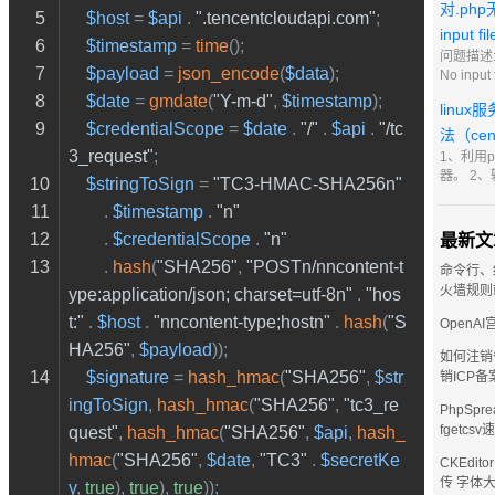
持最新 2
对.ph
$host
 = 
$api
 . 
".tencentcloudapi.com"
;
新 比如当
input fi
些用不到
$timestamp
 = 
time
();
问题描述:
$payload
 = 
json_encode
(
$data
);
No input 
iis7.5
$date
 = 
gmdate
(
"Y-m-d"
, 
$timestamp
);
linu
管理器，
$credentialScope
 = 
$date
 . 
"/"
 . 
$api
 . 
"/tc
面的网站
法（ce
理程序映
3_request"
;
1、利用p
php条目
器。 2、
$stringToSign
 = 
"TC3-HMAC-SHA256n"
/etc/sysc
        . 
$timestamp
 . 
"n"
scripts/
输入i进
        . 
$credentialScope
 . 
"n"
最新文
的vps主ip
        . 
hash
(
"SHA256"
, 
"POSTn/nncontent-t
购买了3
命令行、
123.123
火墙规则
ype:application/json; charset=utf-8n"
 . 
"hos
123.123
t:"
 . 
$host
 . 
"nncontent-type;hostn"
 . 
hash
(
"S
OpenA
HA256"
, 
$payload
));
如何注销
$signature
 = 
hash_hmac
(
"SHA256"
, 
$str
销ICP备
ingToSign
, 
hash_hmac
(
"SHA256"
, 
"tc3_re
PhpSpre
fgetcs
quest"
, 
hash_hmac
(
"SHA256"
, 
$api
, 
hash_
hmac
(
"SHA256"
, 
$date
, 
"TC3"
 . 
$secretKe
CKEdit
传 字体
y
, 
true
), 
true
), 
true
));