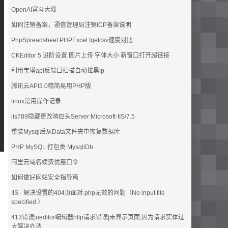
OpenAI宫斗大戏
如何注销备案，通信管理局注销ICP备案说明
PhpSpreadsheet PHPExcel fgetcsv速度对比
CKEditor 5 进阶设置 图片上传 字体大小 新窗口打开超链接
利用宝塔api反端口扫描自动拉黑ip
腾讯云API3.0精简易用PHP版
linux常用操作记录
iis789隐藏更改响应头Server:Microsoft-IIS/7.5
重装Mysql后从Data文件夹中恢复数据库
PHP MySQL 打包类 MysqliDb
阿里云域名续费优惠口令
如何做好网站安全指导篇
IIS - 解决设置的404页面对.php无效的问题（No input file
specified.）
413错误|ueditor编辑器http请求错误|未显示页面,因为请求实体过
大解决办法