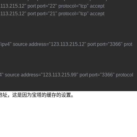
123.113.215.12" port port="22" protocol="tcp" accept
123.113.215.12" port port="21" protocol="tcp" accept
="ipv4" source address="123.113.215.12" port port="3366" prot
pv4" source address="123.113.215.99" port port="3366" protocol
地址，这是因为宝塔的缓存的设置。