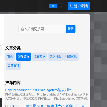
注册 / 登陆


搜索
文章分类
首页
建站教程
域名文章
热点讨论
科技资讯
工具资料
推荐内容
PhpSpreadsheet PHPExcel fgetcsv速度对比
PHP表格读取速度对比，PhpSpreadsheet PHPExcel fgetcsv读取
大文件对比。 单读取推荐 PHPExcel，PhpSpreadsheet支持功能
更多一些，csv文件 推荐 使用fgetcsv 单独出来处理。
CKEditor 5 进阶设置 图片上传 字体大小 新窗口打开超