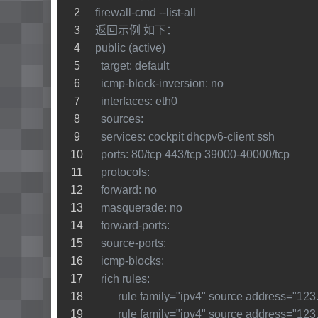
firewall-cmd --list-all
返回示例 如下：
public (active)
  target: default
  icmp-block-inversion: no
  interfaces: eth0
  sources: 
  services: cockpit dhcpv6-client ssh
  ports: 80/tcp 443/tcp 39000-40000/tcp
  protocols: 
  forward: no
  masquerade: no
  forward-ports: 
  source-ports: 
  icmp-blocks: 
  rich rules: 
        rule family="ipv4" source address=
        rule family="ipv4" source address=