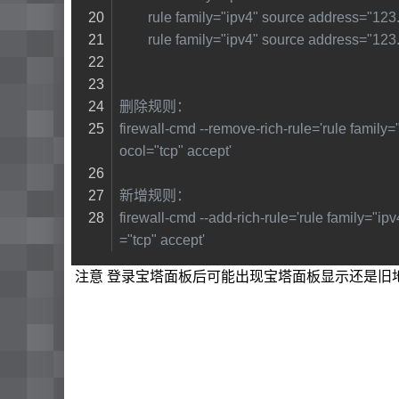
        rule family="ipv4" source address="
        rule family="ipv4" source address="
删除规则：
firewall-cmd --remove-rich-rule='rule family
ocol="tcp" accept'
新增规则：
firewall-cmd --add-rich-rule='rule family="i
="tcp" accept'
注意 登录宝塔面板后可能出现宝塔面板显示还是旧