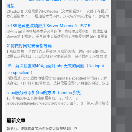
链接
CKEditor即大名鼎鼎的FCKeditor（文本编辑器），它终于在最近
发布新版本了，与增加版本号不同，这次完全把它改名了，更名为
CKeditor。CKEditor 5是替代CKEditor 4的最新版本，支持个性化
iis789隐藏更改响应头Server:Microsoft-IIS/7.5
定制功能。
现在iis url重写模块基本是必备组件，直接添加规则即可修改出站
Server值 1.找到url重写组件 2.新建规则 3.写好规则并保存 变量名
RESPONSE_SERVER 模式 .* 操作值就是 显示的Server 可以随
如何做好网站安全指导篇
便设置
1.系统层 搞一个强壮的远程密码 开启防火墙，封闭用不到的端口
改默认远程端口，开启防扫 经常更新系统，保持最新 2.环境层 更
新环境最新 比如当前 PHP7，关闭一些用不到的支持组件
IIS - 解决设置的404页面对.php无效的问题（No input
file specified.）
问题描述: .php 后缀地址报错No input file specified 环境iis7.5 解
决办法: （1）打开IIS管理器，选择需要设置404页面的网站，双击
打开右侧的处理程序映射按钮。 （2）找到php条目后双击。 （
linux服务器添加多ip的方法（centos系统）
1、利用putty工具连接到服务器。 2、输入：vi
/etc/sysconfig/network-scripts/ifcfg-eth0 回车。 3、输入i进行编辑
4、假如小明的vps主ip为123.123.123.1，购买了3个ip分别是
123.123.123.2、123.123.123.3、123.
最新文章
命令行、终端修改宝塔面板防火墙规则端口IP