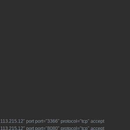
"123.113.215.12" port port="3366" protocol="tcp" accept
"123.113.215.12" port port="8080" protocol="tcp" accept