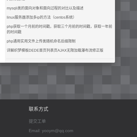
mysqli类的面向对象和面向过程的对比以及描述
linux服务器添加多ip的方法（centos系统）
php获取一个月前的时间戳，获取三个月前的时间戳，获取一年前
的时间戳
php通用实用文件上传类随机命名后缀限制
详解织梦模板DEDE首页列表页AJAX无限加载瀑布流修正版
联系方式
提交工单
Email: yooym@qq.com